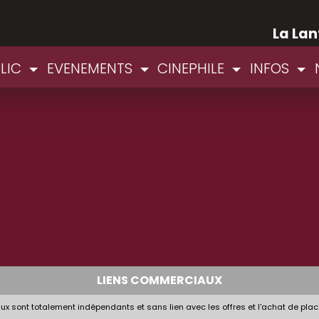
La Lan
BLIC
EVENEMENTS
CINEPHILE
INFOS
LIENS COMMERCIAUX
x sont totalement indépendants et sans lien avec les offres et l'achat de plac